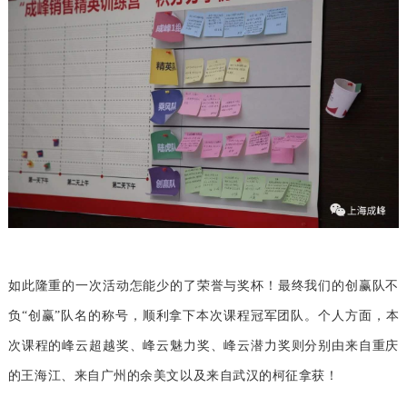
如此隆重的一次活动怎能少的了荣誉与奖杯！最终我们的创赢队不
负“创赢”队名的称号，顺利拿下本次课程冠军团队。个人方面，本
次课程的峰云超越奖、峰云魅力奖、峰云潜力奖则分别由来自重庆
的王海江、来自广州的余美文以及来自武汉的柯征拿获！