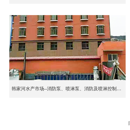
韩家河水产市场--消防泵、喷淋泵、消防及喷淋控制柜、双电源控制柜、消防低频巡检控制柜