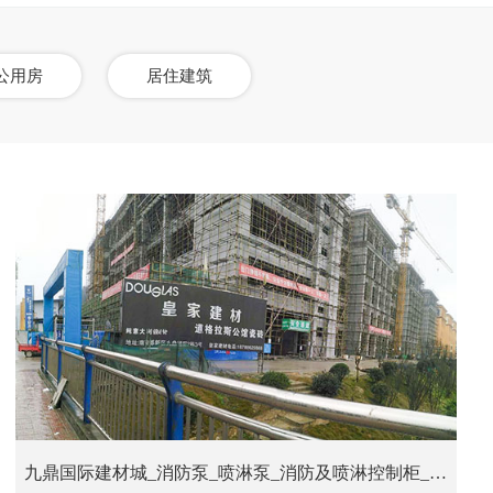
公用房
居住建筑
九鼎国际建材城_消防泵_喷淋泵_消防及喷淋控制柜_消防机械应急控制柜_消防稳压给水设备